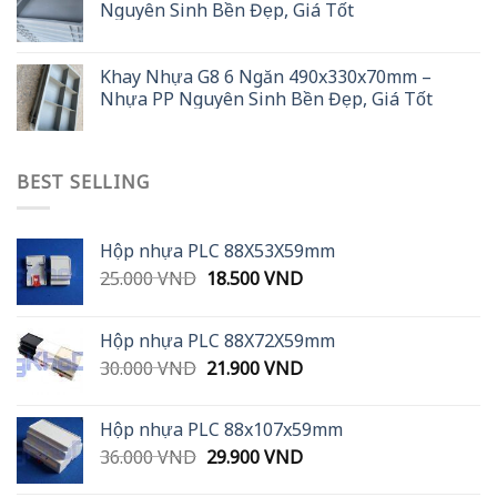
Nguyên Sinh Bền Đẹp, Giá Tốt
Khay Nhựa G8 6 Ngăn 490x330x70mm –
Nhựa PP Nguyên Sinh Bền Đẹp, Giá Tốt
BEST SELLING
Hộp nhựa PLC 88X53X59mm
Original
Current
25.000
VND
18.500
VND
price
price
was:
is:
Hộp nhựa PLC 88X72X59mm
25.000 VND.
18.500 VND.
Original
Current
30.000
VND
21.900
VND
price
price
was:
is:
Hộp nhựa PLC 88x107x59mm
30.000 VND.
21.900 VND.
Original
Current
36.000
VND
29.900
VND
price
price