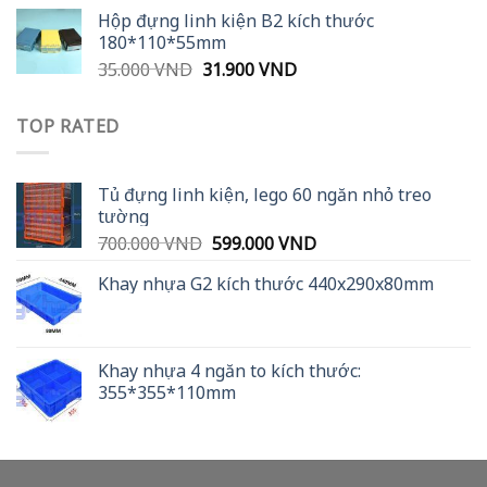
was:
is:
Hộp đựng linh kiện B2 kích thước
36.000 VND.
29.900 VND.
180*110*55mm
Original
Current
35.000
VND
31.900
VND
price
price
was:
is:
TOP RATED
35.000 VND.
31.900 VND.
Tủ đựng linh kiện, lego 60 ngăn nhỏ treo
tường
Original
Current
700.000
VND
599.000
VND
price
price
Khay nhựa G2 kích thước 440x290x80mm
was:
is:
700.000 VND.
599.000 VND.
Khay nhựa 4 ngăn to kích thước:
355*355*110mm