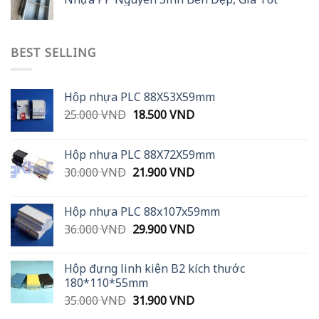
BEST SELLING
Hộp nhựa PLC 88X53X59mm
Original
Current
25.000
VND
18.500
VND
price
price
was:
is:
Hộp nhựa PLC 88X72X59mm
25.000 VND.
18.500 VND.
Original
Current
30.000
VND
21.900
VND
price
price
was:
is:
Hộp nhựa PLC 88x107x59mm
30.000 VND.
21.900 VND.
Original
Current
36.000
VND
29.900
VND
price
price
was:
is:
Hộp đựng linh kiện B2 kích thước
36.000 VND.
29.900 VND.
180*110*55mm
Original
Current
35.000
VND
31.900
VND
price
price