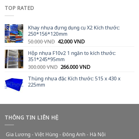
was:
is:
TOP RATED
35.000 VND.
31.900 VND.
Khay nhựa đựng dụng cụ X2 Kích thước:
250*156*120mm
Original
Current
50.000
VND
42.000
VND
price
price
Hộp nhựa F10v2 1 ngăn to kích thước:
was:
is:
351*245*95mm
50.000 VND.
42.000 VND.
Original
Current
300.000
VND
266.000
VND
price
price
Thùng nhựa đặc Kích thước: 515 x 430 x
was:
is:
225mm
300.000 VND.
266.000 VND.
THÔNG TIN LIÊN HỆ
Gia Lương - Việt Hùng - Đông Anh - Hà Nội