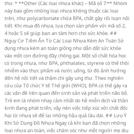
thư. * **Other (Các loại nhựa khác) – Mã số 7:** Nhóm
này bao gồm những loại nhựa không thuộc các loại
trên, như polycarbonate chứa BPA, chất gây rối loạn nội
tiết. Khi mua đồ nhựa, lựa chọn sản phẩm với mã số 2,
4 hoặc 5 sẽ giúp bạn an tâm hơn cho sức khỏe. ##
Nguy Cơ Tiềm Ẩn Từ Các Loại Nhựa Kém An Toàn Sử
dụng nhựa kém an toàn giống như dẫn dắt sức khỏe
vào một con đường đầy chông gai. Một số chất hóa học
có trong nhựa, như BPA, phthalates, styrene có thể thôi
nhiễm vào thực phẩm và nước uống, từ đó ảnh hưởng
đến hệ nội tiết và thậm chí gây ung thư. Theo nghiên
cứu của Tổ chức Y tế Thế giới (WHO), BPA có thể gây ra
các vấn đề liên quan đến sinh sản và phát triển não bộ.
Trẻ em là nhóm nhạy cảm nhất do hệ miễn dịch và thần
kinh đang phát triển, vậy nên việc tiếp xúc với chất độc
hại từ nhựa sẽ để lại những hậu quả lâu dài. ## Lưu Ý
Khi Sử Dụng Đồ Nhựa Ngay cả khi bạn đã chọn những
loại nhựa an toàn, việc chăm sóc như một người mẹ dịu