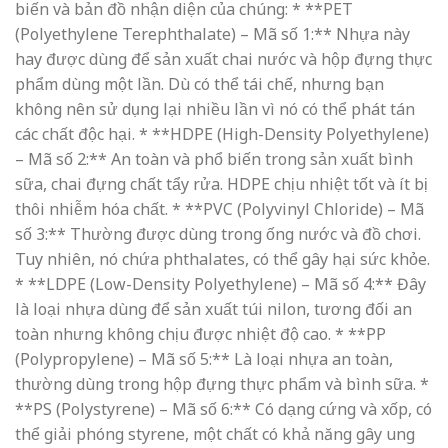
biến và bản đồ nhận diện của chúng: * **PET
(Polyethylene Terephthalate) – Mã số 1:** Nhựa này
hay được dùng để sản xuất chai nước và hộp đựng thực
phẩm dùng một lần. Dù có thể tái chế, nhưng bạn
không nên sử dụng lại nhiều lần vì nó có thể phát tán
các chất độc hại. * **HDPE (High-Density Polyethylene)
– Mã số 2:** An toàn và phổ biến trong sản xuất bình
sữa, chai đựng chất tẩy rửa. HDPE chịu nhiệt tốt và ít bị
thôi nhiễm hóa chất. * **PVC (Polyvinyl Chloride) – Mã
số 3:** Thường được dùng trong ống nước và đồ chơi.
Tuy nhiên, nó chứa phthalates, có thể gây hại sức khỏe.
* **LDPE (Low-Density Polyethylene) – Mã số 4:** Đây
là loại nhựa dùng để sản xuất túi nilon, tương đối an
toàn nhưng không chịu được nhiệt độ cao. * **PP
(Polypropylene) – Mã số 5:** Là loại nhựa an toàn,
thường dùng trong hộp đựng thực phẩm và bình sữa. *
**PS (Polystyrene) – Mã số 6:** Có dạng cứng và xốp, có
thể giải phóng styrene, một chất có khả năng gây ung