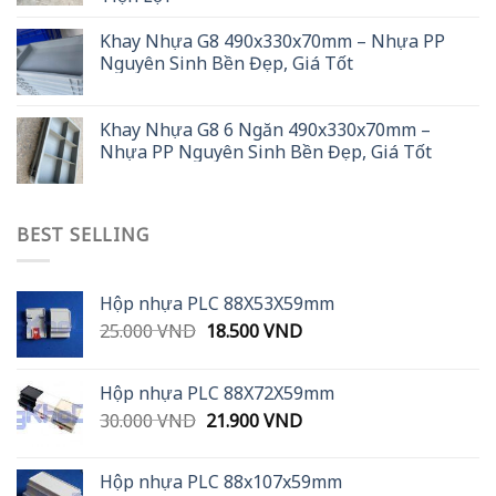
Khay Nhựa G8 490x330x70mm – Nhựa PP
Nguyên Sinh Bền Đẹp, Giá Tốt
Khay Nhựa G8 6 Ngăn 490x330x70mm –
Nhựa PP Nguyên Sinh Bền Đẹp, Giá Tốt
BEST SELLING
Hộp nhựa PLC 88X53X59mm
Original
Current
25.000
VND
18.500
VND
price
price
was:
is:
Hộp nhựa PLC 88X72X59mm
25.000 VND.
18.500 VND.
Original
Current
30.000
VND
21.900
VND
price
price
was:
is:
Hộp nhựa PLC 88x107x59mm
30.000 VND.
21.900 VND.