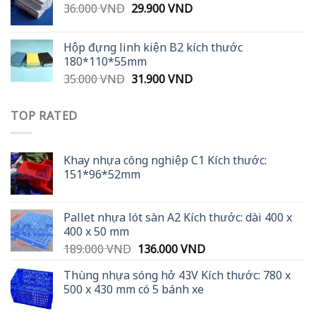
Original
Current
36.000
VND
29.900
VND
price
price
was:
is:
Hộp đựng linh kiện B2 kích thước
36.000 VND.
29.900 VND.
180*110*55mm
Original
Current
35.000
VND
31.900
VND
price
price
was:
is:
TOP RATED
35.000 VND.
31.900 VND.
Khay nhựa công nghiệp C1 Kích thước:
151*96*52mm
Pallet nhựa lót sàn A2 Kích thước: dài 400 x
400 x 50 mm
Original
Current
189.000
VND
136.000
VND
price
price
Thùng nhựa sóng hở 43V Kích thước: 780 x
was:
is:
500 x 430 mm có 5 bánh xe
189.000 VND.
136.000 VND.