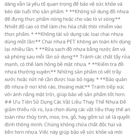
dàng vẫn là yếu tố quan trọng để bảo vệ sức khỏe và
kéo dài tuổi thọ sản phẩm: * **Không sử dụng đồ nhựa
để đựng thực phẩm nóng hoặc cho vào lò vi sóng:**
Nhiệt độ cao có thể làm cho hóa chất thôi nhiễm vào
thực phẩm. * **Không tái sử dụng các loại chai nhựa
dùng một lần:** Chai nhựa PET không an toàn khi dùng
lại nhiều lần. * **Rửa sạch đồ nhựa bằng nước ấm và
xà phòng sau mỗi lần sử dụng:** Tránh các chất tẩy rửa
mạnh, có thể làm hỏng bề mặt nhựa. * **Kiểm tra đồ
nhựa thường xuyên:** Những sản phẩm có vết trầy
xước hoặc nứt nẻ cần được loại bỏ ngay. * **Bảo quản
đồ nhựa ở nơi khô ráo, thoáng mát:** Tránh tiếp xúc
với ánh nắng mặt trời, giúp bảo vệ sản phẩm tốt hơn.
## Ưu Tiên Sử Dụng Các Vật Liệu Thay Thế Nhựa Để
giảm thiểu rủi ro, lựa chọn dùng các vật liệu thay thế an
toàn như thủy tinh, inox, tre, gỗ, hay gốm sứ sẽ là quyết
định thông minh. Chúng không chứa chất độc hại và
bền hơn nhựa. Việc này giúp bảo vệ sức khỏe và môi