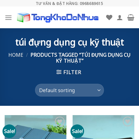
Skip
TƯ VẤN & ĐẶT HÀNG: 0968689615
to
content
túi đựng dụng cụ kỹ thuật
HOME
/
PRODUCTS TAGGED “TÚI ĐỰNG DỤNG CỤ
KỸ THUẬT”
FILTER
Sale!
Sale!