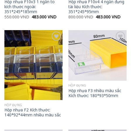
Hộp nhựa F10v3 1 ngăn to
Hộp nhựa F10v4 4 ngăn đựng
kích thước ngoài:
tài liệu Kích thước:
351*245*185mm
351*245*95mm
Original
Current
Original
Curre
550.000
VND
483.000
VND
800.000
VND
483.000
VND
price
price
price
price
was:
is:
was:
is:
550.000 VND.
483.000 VND.
800.000 VND.
483.0
Add to
Add to
wishlist
wishlist
HỘP ĐỰNG
Hộp nhựa F3 nhiều màu sắc
Kích thước: 180*93*50mm
HỘP ĐỰNG
Hộp nhựa F2 Kích thước:
140*92*44mm nhiều màu sắc