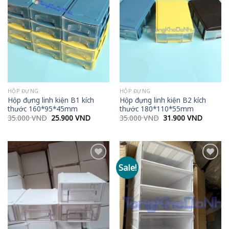
Add to
Add to
wishlist
wishlist
HỘP ĐỰNG
HỘP ĐỰNG
Hộp đựng linh kiện B1 kích
Hộp đựng linh kiện B2 kích
thước 160*95*45mm
thước 180*110*55mm
Original
Current
Original
Current
35.000
VND
25.900
VND
35.000
VND
31.900
VND
price
price
price
price
was:
is:
was:
is:
35.000 VND.
25.900 VND.
35.000 VND.
31.900 
Sale!
Add to
Add to
wishlist
wishlist