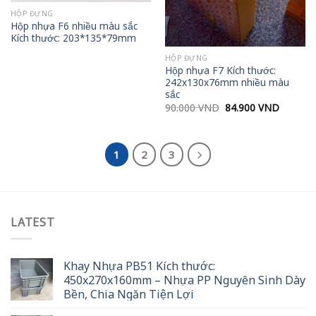
HỘP ĐỰNG
Hộp nhựa F6 nhiều màu sắc
Kích thước: 203*135*79mm
HỘP ĐỰNG
Hộp nhựa F7 Kích thước:
242x130x76mm nhiều màu
sắc
Original
Current
90.000
VND
84.900
VND
price
price
was:
is:
90.000 VND.
84.900 
1
2
3
LATEST
Khay Nhựa PB51 Kích thước:
450x270x160mm – Nhựa PP Nguyên Sinh Dày
Bền, Chia Ngăn Tiện Lợi