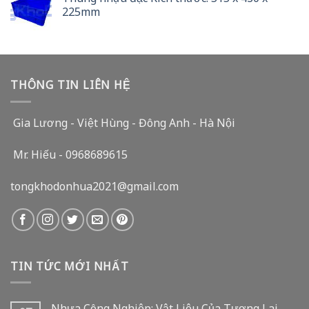
was:
is:
225mm
300.000 VND.
266.000 VND.
THÔNG TIN LIÊN HỆ
Gia Lương - Việt Hùng - Đông Anh - Hà Nội
Mr. Hiếu - 0968689615
tongkhodonhua2021@gmail.com
TIN TỨC MỚI NHẤT
Nhựa Công Nghiệp: Vật Liệu Của Tương Lai