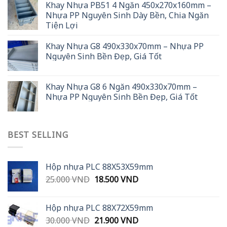
Khay Nhựa PB51 4 Ngăn 450x270x160mm –
Nhựa PP Nguyên Sinh Dày Bền, Chia Ngăn
Tiện Lợi
Khay Nhựa G8 490x330x70mm – Nhựa PP
Nguyên Sinh Bền Đẹp, Giá Tốt
Khay Nhựa G8 6 Ngăn 490x330x70mm –
Nhựa PP Nguyên Sinh Bền Đẹp, Giá Tốt
BEST SELLING
Hộp nhựa PLC 88X53X59mm
Original
Current
25.000
VND
18.500
VND
price
price
was:
is:
Hộp nhựa PLC 88X72X59mm
25.000 VND.
18.500 VND.
Original
Current
30.000
VND
21.900
VND