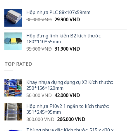
price
price
was:
is:
Hộp nhựa PLC 88x107x59mm
30.000 VND.
21.900 VND.
Original
Current
36.000
VND
29.900
VND
price
price
was:
is:
Hộp đựng linh kiện B2 kích thước
36.000 VND.
29.900 VND.
180*110*55mm
Original
Current
35.000
VND
31.900
VND
price
price
was:
is:
TOP RATED
35.000 VND.
31.900 VND.
Khay nhựa đựng dụng cụ X2 Kích thước:
250*156*120mm
Original
Current
50.000
VND
42.000
VND
price
price
Hộp nhựa F10v2 1 ngăn to kích thước:
was:
is:
351*245*95mm
50.000 VND.
42.000 VND.
Original
Current
300.000
VND
266.000
VND
price
price
Thùng nhựa đặc Kích thước: 515 x 430 x