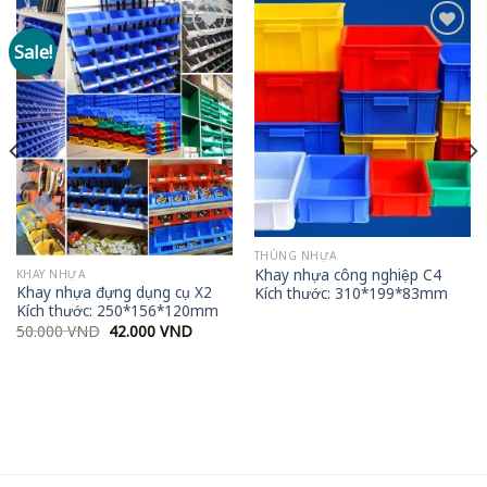
Sale!
Add to
Add to
wishlist
wishlist
THÙNG NHỰA
Khay nhựa công nghiệp C4
KHAY NHỰA
Khay nhựa đựng dụng cụ X2
Kích thước: 310*199*83mm
Kích thước: 250*156*120mm
Original
Current
50.000
VND
42.000
VND
price
price
was:
is:
50.000 VND.
42.000 VND.