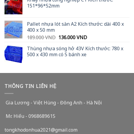
151*96*52mm
Pallet nhựa lót sàn A2 Kích thước: dài 400 x
400 x 50 mm
Original
Current
189.000
VND
136.000
VND
price
price
Thùng nhựa sóng hở 43V Kích thước: 780 x
was:
is:
500 x 430 mm có 5 bánh xe
189.000 VND.
136.000 VND.
THÔNG TIN LIÊN HỆ
Gia Lương - Việt Hùng - Đông Anh - Hà Nội
Mr. Hiếu - 0968689615
tongkhodonhua2021@gmail.com