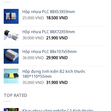
Hộp nhựa PLC 88X53X59mm
Original
Current
25.000
VND
18.500
VND
price
price
was:
is:
Hộp nhựa PLC 88X72X59mm
25.000 VND.
18.500 VND.
Original
Current
30.000
VND
21.900
VND
price
price
was:
is:
Hộp nhựa PLC 88x107x59mm
30.000 VND.
21.900 VND.
Original
Current
36.000
VND
29.900
VND
price
price
was:
is:
Hộp đựng linh kiện B2 kích thước
36.000 VND.
29.900 VND.
180*110*55mm
Original
Current
35.000
VND
31.900
VND
price
price
was:
is:
TOP RATED
35.000 VND.
31.900 VND.
Khay nhựa công nghiệp C1 Kích thước: