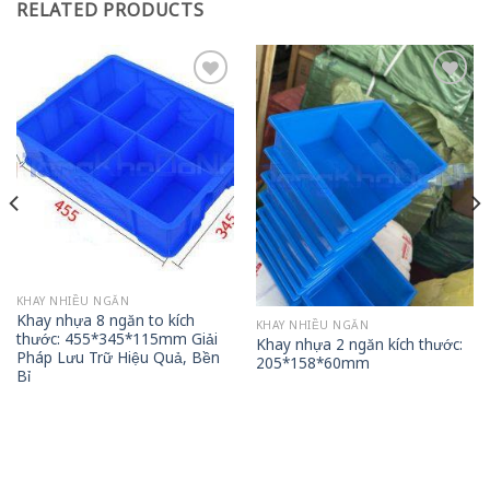
RELATED PRODUCTS
Add to
Add to
wishlist
wishlist
KHAY NHIỀU NGĂN
Khay nhựa 8 ngăn to kích
KHAY NHIỀU NGĂN
thước: 455*345*115mm Giải
Khay nhựa 2 ngăn kích thước:
Pháp Lưu Trữ Hiệu Quả, Bền
205*158*60mm
Bỉ