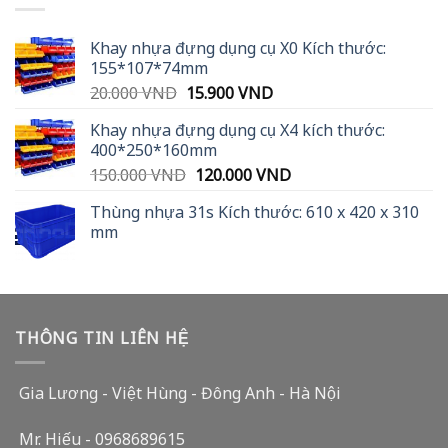
Khay nhựa đựng dụng cụ X0 Kích thước:
155*107*74mm
Original
Current
20.000
VND
15.900
VND
price
price
Khay nhựa đựng dụng cụ X4 kích thước:
was:
is:
400*250*160mm
20.000 VND.
15.900 VND.
Original
Current
150.000
VND
120.000
VND
price
price
Thùng nhựa 31s Kích thước: 610 x 420 x 310
was:
is:
mm
150.000 VND.
120.000 VND.
THÔNG TIN LIÊN HỆ
Gia Lương - Việt Hùng - Đông Anh - Hà Nội
Mr. Hiếu - 0968689615