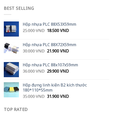
BEST SELLING
Hộp nhựa PLC 88X53X59mm
Original
Current
25.000
VND
18.500
VND
price
price
was:
is:
Hộp nhựa PLC 88X72X59mm
25.000 VND.
18.500 VND.
Original
Current
30.000
VND
21.900
VND
price
price
was:
is:
Hộp nhựa PLC 88x107x59mm
30.000 VND.
21.900 VND.
Original
Current
36.000
VND
29.900
VND
price
price
was:
is:
Hộp đựng linh kiện B2 kích thước
36.000 VND.
29.900 VND.
180*110*55mm
Original
Current
35.000
VND
31.900
VND
price
price
was:
is:
TOP RATED
35.000 VND.
31.900 VND.