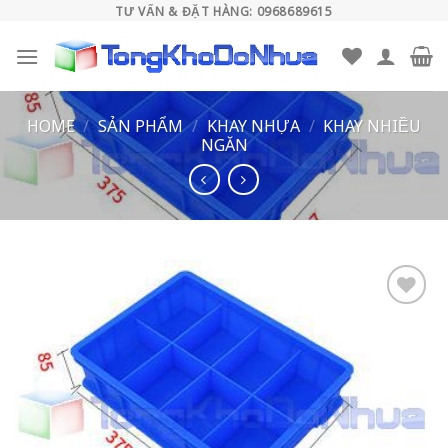
Skip
TƯ VẤN & ĐẶT HÀNG: 0968689615
to
content
HOME
/
SẢN PHẨM
/
KHAY NHỰA
/
KHAY NHIỀU
NGĂN
Add to
wishlist