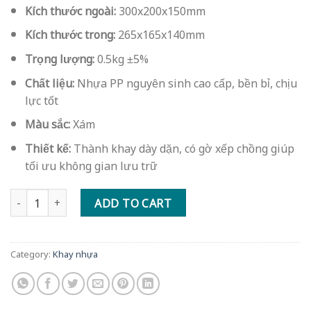
price
price
Kích thước ngoài:
300x200x150mm
was:
is:
150.000 VND.
90.000 VND.
Kích thước trong:
265x165x140mm
Trọng lượng:
0.5kg ±5%
Chất liệu:
Nhựa PP nguyên sinh cao cấp, bền bỉ, chịu
lực tốt
Màu sắc:
Xám
Thiết kế:
Thành khay dày dặn, có gờ xếp chồng giúp
tối ưu không gian lưu trữ
Thùng nhựa L21 kích thước: 300x200x150mm dùng nuôi cá, đựng 
ADD TO CART
Category:
Khay nhựa