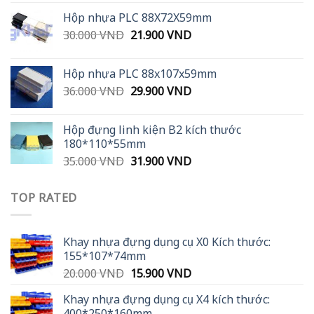
was:
is:
Hộp nhựa PLC 88X72X59mm
25.000 VND.
18.500 VND.
Original
Current
30.000
VND
21.900
VND
price
price
was:
is:
Hộp nhựa PLC 88x107x59mm
30.000 VND.
21.900 VND.
Original
Current
36.000
VND
29.900
VND
price
price
was:
is:
Hộp đựng linh kiện B2 kích thước
36.000 VND.
29.900 VND.
180*110*55mm
Original
Current
35.000
VND
31.900
VND
price
price
was:
is:
TOP RATED
35.000 VND.
31.900 VND.
Khay nhựa đựng dụng cụ X0 Kích thước:
155*107*74mm
Original
Current
20.000
VND
15.900
VND
price
price
Khay nhựa đựng dụng cụ X4 kích thước:
was:
is:
400*250*160mm