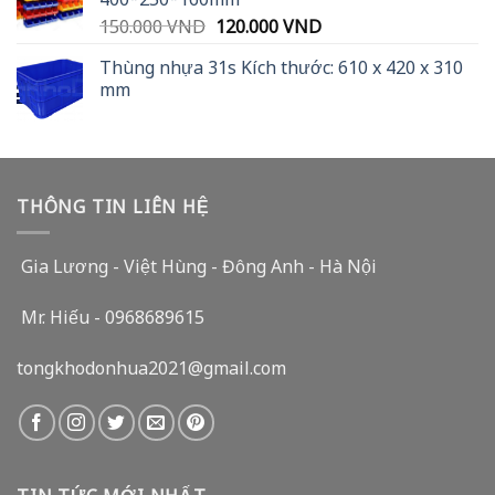
20.000 VND.
15.900 VND.
Original
Current
150.000
VND
120.000
VND
price
price
Thùng nhựa 31s Kích thước: 610 x 420 x 310
was:
is:
mm
150.000 VND.
120.000 VND.
THÔNG TIN LIÊN HỆ
Gia Lương - Việt Hùng - Đông Anh - Hà Nội
Mr. Hiếu - 0968689615
tongkhodonhua2021@gmail.com
TIN TỨC MỚI NHẤT