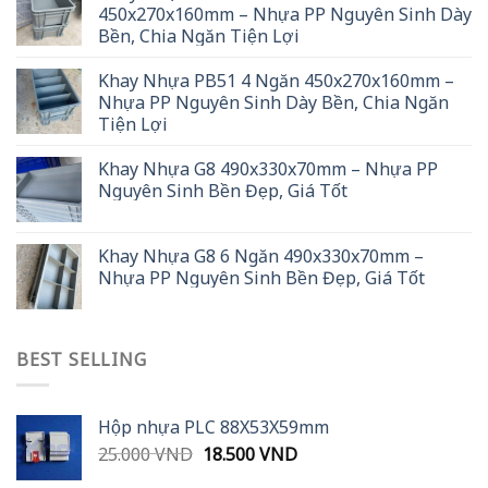
450x270x160mm – Nhựa PP Nguyên Sinh Dày
Bền, Chia Ngăn Tiện Lợi
Khay Nhựa PB51 4 Ngăn 450x270x160mm –
Nhựa PP Nguyên Sinh Dày Bền, Chia Ngăn
Tiện Lợi
Khay Nhựa G8 490x330x70mm – Nhựa PP
Nguyên Sinh Bền Đẹp, Giá Tốt
Khay Nhựa G8 6 Ngăn 490x330x70mm –
Nhựa PP Nguyên Sinh Bền Đẹp, Giá Tốt
BEST SELLING
Hộp nhựa PLC 88X53X59mm
Original
Current
25.000
VND
18.500
VND
price
price