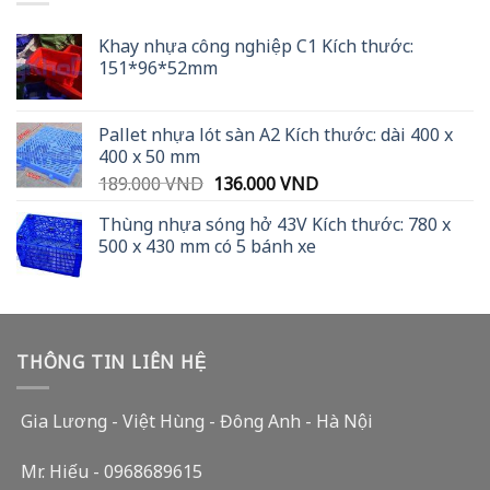
Khay nhựa công nghiệp C1 Kích thước:
151*96*52mm
Pallet nhựa lót sàn A2 Kích thước: dài 400 x
400 x 50 mm
Original
Current
189.000
VND
136.000
VND
price
price
Thùng nhựa sóng hở 43V Kích thước: 780 x
was:
is:
500 x 430 mm có 5 bánh xe
189.000 VND.
136.000 VND.
THÔNG TIN LIÊN HỆ
Gia Lương - Việt Hùng - Đông Anh - Hà Nội
Mr. Hiếu - 0968689615