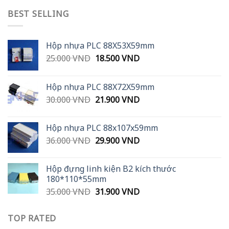
BEST SELLING
Hộp nhựa PLC 88X53X59mm
Original
Current
25.000
VND
18.500
VND
price
price
was:
is:
Hộp nhựa PLC 88X72X59mm
25.000 VND.
18.500 VND.
Original
Current
30.000
VND
21.900
VND
price
price
was:
is:
Hộp nhựa PLC 88x107x59mm
30.000 VND.
21.900 VND.
Original
Current
36.000
VND
29.900
VND
price
price
was:
is:
Hộp đựng linh kiện B2 kích thước
36.000 VND.
29.900 VND.
180*110*55mm
Original
Current
35.000
VND
31.900
VND
price
price
was:
is:
TOP RATED
35.000 VND.
31.900 VND.