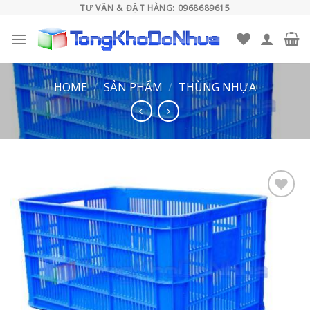
Skip
TƯ VẤN & ĐẶT HÀNG: 0968689615
to
content
HOME
/
SẢN PHẨM
/
THÙNG NHỰA
Add to
wishlist