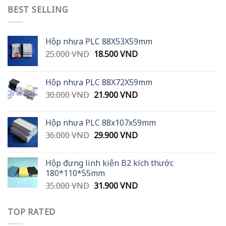
BEST SELLING
Hộp nhựa PLC 88X53X59mm
Original
Current
25.000
VND
18.500
VND
price
price
was:
is:
Hộp nhựa PLC 88X72X59mm
25.000 VND.
18.500 VND.
Original
Current
30.000
VND
21.900
VND
price
price
was:
is:
Hộp nhựa PLC 88x107x59mm
30.000 VND.
21.900 VND.
Original
Current
36.000
VND
29.900
VND
price
price
was:
is:
Hộp đựng linh kiện B2 kích thước
36.000 VND.
29.900 VND.
180*110*55mm
Original
Current
35.000
VND
31.900
VND
price
price
was:
is:
TOP RATED
35.000 VND.
31.900 VND.