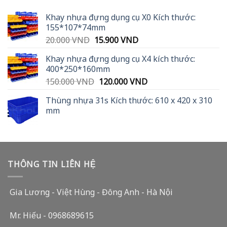
Khay nhựa đựng dụng cụ X0 Kích thước:
155*107*74mm
Original
Current
20.000
VND
15.900
VND
price
price
Khay nhựa đựng dụng cụ X4 kích thước:
was:
is:
400*250*160mm
20.000 VND.
15.900 VND.
Original
Current
150.000
VND
120.000
VND
price
price
Thùng nhựa 31s Kích thước: 610 x 420 x 310
was:
is:
mm
150.000 VND.
120.000 VND.
THÔNG TIN LIÊN HỆ
Gia Lương - Việt Hùng - Đông Anh - Hà Nội
Mr. Hiếu - 0968689615