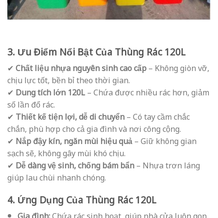
3. Ưu Điểm Nổi Bật Của Thùng Rác 120L
✔
Chất liệu nhựa nguyên sinh cao cấp
– Không giòn vỡ,
chịu lực tốt, bền bỉ theo thời gian.
✔
Dung tích lớn 120L
– Chứa được nhiều rác hơn, giảm
số lần đổ rác.
✔
Thiết kế tiện lợi, dễ di chuyển
– Có tay cầm chắc
chắn, phù hợp cho cả gia đình và nơi công cộng.
✔
Nắp đậy kín, ngăn mùi hiệu quả
– Giữ không gian
sạch sẽ, không gây mùi khó chịu.
✔
Dễ dàng vệ sinh, chống bám bẩn
– Nhựa trơn láng
giúp lau chùi nhanh chóng.
4. Ứng Dụng Của Thùng Rác 120L
Gia đình:
Chứa rác sinh hoạt, giúp nhà cửa luôn gọn