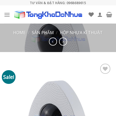
Skip
TƯ VẤN & ĐẶT HÀNG: 0968689615
to
content
HOME
/
SẢN PHẨM
/
HỘP NHỰA KĨ THUẬT
Sale!
Add to
wishlist