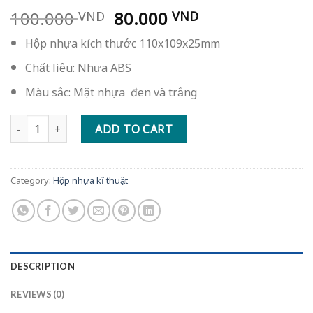
Original
Current
100.000
80.000
VND
VND
price
price
Hộp nhựa kích thước 110x109x25mm
was:
is:
100.000 VND.
80.000 VND.
Chất liệu: Nhựa ABS
Màu sắc: Mặt nhựa đen và trắng
Vỏ nhựa điều khiển hồng ngoại treo trần quantity
ADD TO CART
Category:
Hộp nhựa kĩ thuật
DESCRIPTION
REVIEWS (0)