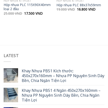
HỘP NHỰA KĨ THUẬT
HỘP NHỰA KĨ THUẬT
Hộp nhựa PLC 115X90X40mm
Hộp nhựa PLC 88x37x59mm
loại 2 đầu
Original
Current
19.000
VND
16.800
VND
price
price
t
Original
Current
25.000
VND
17.500
VND
was:
is:
price
price
19.000 VND.
16.800 
was:
is:
 VND.
25.000 VND.
17.500 VND.
LATEST
Khay Nhựa PB51 Kích thước:
450x270x160mm – Nhựa PP Nguyên Sinh Dày
Bền, Chia Ngăn Tiện Lợi
Khay Nhựa PB51 4 Ngăn 450x270x160mm –
Nhựa PP Nguyên Sinh Dày Bền, Chia Ngăn
Tiện Lợi