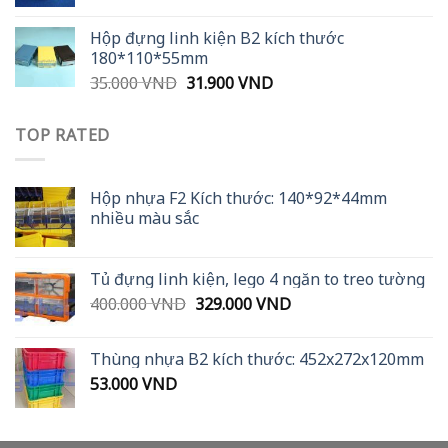
price
price
was:
is:
Hộp đựng linh kiện B2 kích thước
36.000 VND.
29.900 VND.
180*110*55mm
Original
Current
35.000
VND
31.900
VND
price
price
was:
is:
TOP RATED
35.000 VND.
31.900 VND.
Hộp nhựa F2 Kích thước: 140*92*44mm
nhiều màu sắc
Tủ đựng linh kiện, lego 4 ngăn to treo tường
Original
Current
400.000
VND
329.000
VND
price
price
was:
is:
Thùng nhựa B2 kích thước: 452x272x120mm
400.000 VND.
329.000 VND.
53.000
VND