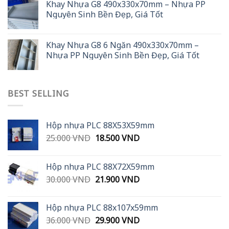
Khay Nhựa G8 490x330x70mm – Nhựa PP
Nguyên Sinh Bền Đẹp, Giá Tốt
Khay Nhựa G8 6 Ngăn 490x330x70mm –
Nhựa PP Nguyên Sinh Bền Đẹp, Giá Tốt
BEST SELLING
Hộp nhựa PLC 88X53X59mm
Original
Current
25.000
VND
18.500
VND
price
price
was:
is:
Hộp nhựa PLC 88X72X59mm
25.000 VND.
18.500 VND.
Original
Current
30.000
VND
21.900
VND
price
price
was:
is:
Hộp nhựa PLC 88x107x59mm
30.000 VND.
21.900 VND.
Original
Current
36.000
VND
29.900
VND