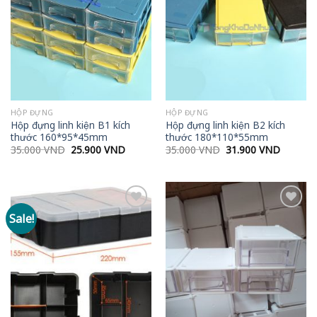
wishlist
wishlist
HỘP ĐỰNG
HỘP ĐỰNG
Hộp đựng linh kiện B1 kích
Hộp đựng linh kiện B2 kích
thước 160*95*45mm
thước 180*110*55mm
Original
Current
Original
Current
35.000
VND
25.900
VND
35.000
VND
31.900
VND
price
price
price
price
was:
is:
was:
is:
35.000 VND.
25.900 VND.
35.000 VND.
31.900 
Sale!
Add to
Add to
wishlist
wishlist