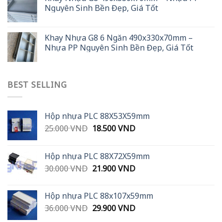
Nguyên Sinh Bền Đẹp, Giá Tốt
Khay Nhựa G8 6 Ngăn 490x330x70mm –
Nhựa PP Nguyên Sinh Bền Đẹp, Giá Tốt
BEST SELLING
Hộp nhựa PLC 88X53X59mm
Original
Current
25.000
VND
18.500
VND
price
price
was:
is:
Hộp nhựa PLC 88X72X59mm
25.000 VND.
18.500 VND.
Original
Current
30.000
VND
21.900
VND
price
price
was:
is:
Hộp nhựa PLC 88x107x59mm
30.000 VND.
21.900 VND.
Original
Current
36.000
VND
29.900
VND
price
price