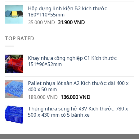
was:
is:
Hộp đựng linh kiện B2 kích thước
36.000 VND.
29.900 VND.
180*110*55mm
Original
Current
35.000
VND
31.900
VND
price
price
was:
is:
TOP RATED
35.000 VND.
31.900 VND.
Khay nhựa công nghiệp C1 Kích thước:
151*96*52mm
Pallet nhựa lót sàn A2 Kích thước: dài 400 x
400 x 50 mm
Original
Current
189.000
VND
136.000
VND
price
price
Thùng nhựa sóng hở 43V Kích thước: 780 x
was:
is:
500 x 430 mm có 5 bánh xe
189.000 VND.
136.000 VND.