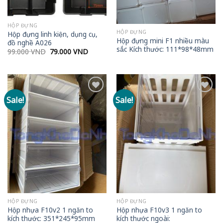
HỘP ĐỰNG
HỘP ĐỰNG
Hộp đựng linh kiện, dụng cụ,
Hộp đựng mini F1 nhiều màu
đồ nghề A026
sắc Kích thước: 111*98*48mm
Original
Current
99.000
VND
79.000
VND
price
price
was:
is:
99.000 VND.
79.000 VND.
Sale!
Sale!
Add to
Add to
wishlist
wishlist
HỘP ĐỰNG
HỘP ĐỰNG
Hộp nhựa F10v2 1 ngăn to
Hộp nhựa F10v3 1 ngăn to
kích thước: 351*245*95mm
kích thước ngoài: