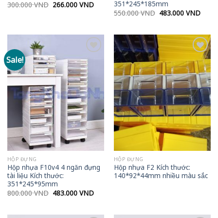
351*245*185mm
Original
Current
300.000
VND
266.000
VND
price
price
Original
Curre
550.000
VND
483.000
VND
was:
is:
price
price
300.000 VND.
266.000 VND.
was:
is:
550.000 VND.
483.0
Sale!
Add to
Add to
wishlist
wishlist
HỘP ĐỰNG
HỘP ĐỰNG
Hộp nhựa F10v4 4 ngăn đựng
Hộp nhựa F2 Kích thước:
tài liệu Kích thước:
140*92*44mm nhiều màu sắc
351*245*95mm
Original
Current
800.000
VND
483.000
VND
price
price
was:
is:
800.000 VND.
483.000 VND.