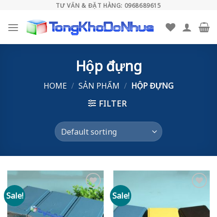
Skip
TƯ VẤN & ĐẶT HÀNG: 0968689615
to
content
Hộp đựng
HOME
/
SẢN PHẨM
/
HỘP ĐỰNG
FILTER
Sale!
Sale!
Add to
Add to