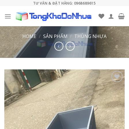
Skip
TƯ VẤN & ĐẶT HÀNG: 0968689615
to
content
HOME
/
SẢN PHẨM
/
THÙNG NHỰA
Add to
wishlist