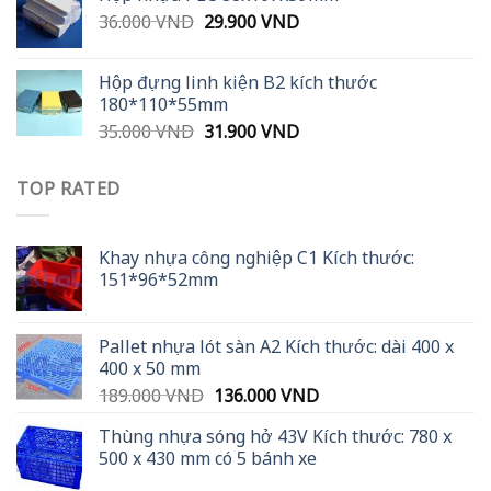
30.000 VND.
21.900 VND.
Original
Current
36.000
VND
29.900
VND
price
price
was:
is:
Hộp đựng linh kiện B2 kích thước
36.000 VND.
29.900 VND.
180*110*55mm
Original
Current
35.000
VND
31.900
VND
price
price
was:
is:
TOP RATED
35.000 VND.
31.900 VND.
Khay nhựa công nghiệp C1 Kích thước:
151*96*52mm
Pallet nhựa lót sàn A2 Kích thước: dài 400 x
400 x 50 mm
Original
Current
189.000
VND
136.000
VND
price
price
Thùng nhựa sóng hở 43V Kích thước: 780 x
was:
is:
500 x 430 mm có 5 bánh xe
189.000 VND.
136.000 VND.