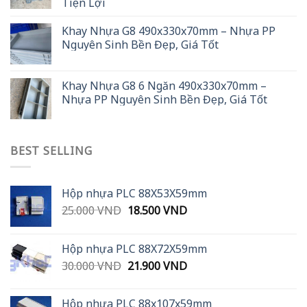
Tiện Lợi
Khay Nhựa G8 490x330x70mm – Nhựa PP
Nguyên Sinh Bền Đẹp, Giá Tốt
Khay Nhựa G8 6 Ngăn 490x330x70mm –
Nhựa PP Nguyên Sinh Bền Đẹp, Giá Tốt
BEST SELLING
Hộp nhựa PLC 88X53X59mm
Original
Current
25.000
VND
18.500
VND
price
price
was:
is:
Hộp nhựa PLC 88X72X59mm
25.000 VND.
18.500 VND.
Original
Current
30.000
VND
21.900
VND
price
price
was:
is:
Hộp nhựa PLC 88x107x59mm