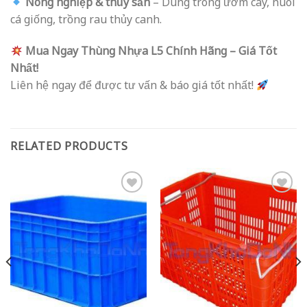
Nông nghiệp & thủy sản
– Dùng trong ươm cây, nuôi
cá giống, trồng rau thủy canh.
Mua Ngay Thùng Nhựa L5 Chính Hãng – Giá Tốt
Nhất!
Liên hệ ngay để được tư vấn & báo giá tốt nhất!
RELATED PRODUCTS
Add to
Add to
wishlist
wishlist